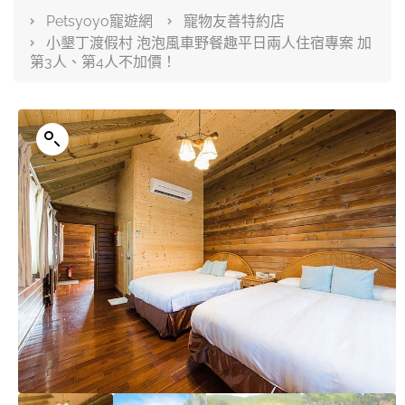
Petsyoyo寵遊網
寵物友善特約店
小墾丁渡假村 泡泡風車野餐趣平日兩人住宿專案 加
第3人、第4人不加價！