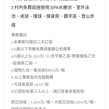
7.村內免費設施使用:SPA水療池、室外泳
池、桌球、撞球、健身房、餵羊區、登山步
道
專案備註:
1.本專案均需前三天訂房
2.6歲以下早餐收費視餐廳公告標準
4.6歲以上$1,150元/人(含早餐乙客+野餐餐點乙份
+設施券乙張) 。
5.寵物入住一隻加收$800元/晚
6.以上專案皆內含服務費
7.可延後退房 14:00 點
8.訂房如有第三人以上，請訂房後來電告知
假日加收：1,200元/晚。大假日加收2,200元/晚，