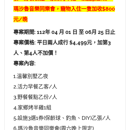
瑪沙魯音樂同樂會，寵物入住一隻加收$800
元/晚
專案期間: 112年 04 月 01 日 至 06月 25 日止
專案價格: 平日兩人成行 $4,499元，加第3
人、第4人不加價！
專案內容:
1.溫馨別墅乙夜
2.活力早餐乙客/人
3.野餐餐點乙份/人
4.家鄉烤半雞1組
5.設施3選1券(保齡球、釣魚、DIY)乙張/人
6.瑪沙魯音樂同樂會(周六晚上限定)