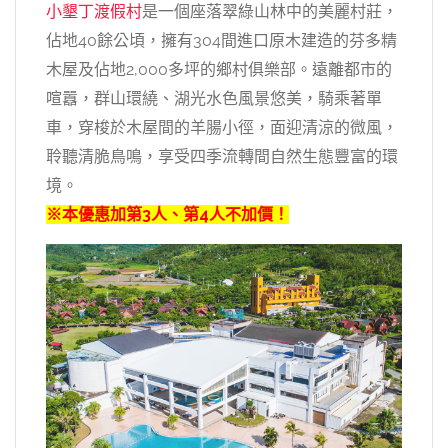
小墾丁渡假村
是一個座落翠綠山林中的美麗村莊，
佔地40餘公頃，擁有304間進口原木建造的芬多精
木屋及佔地2,000多坪的鄉村俱樂部。遠離都市的
喧囂，群山環繞、湖光水色風景悠美，騎乘著單
車，穿梭於木屋間的羊腸小徑，面迎清涼的微風，
聆聽清脆鳥鳴，享受四季流轉間自然生態豐富的環
境。
※本優惠加第3人、第4人不加價！