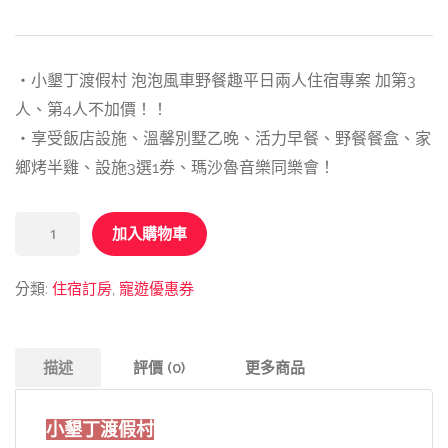
・小墾丁渡假村 泡泡風車野餐趣平日兩人住宿專案 加第3
人、第4人不加價！！
・享受飯店設施、溫馨別墅乙晚、活力早餐、野餐餐盒、家
鄉烤半雞、設施3選1券、瑪沙魯音樂同樂會！
加入購物車
分類:
住宿訂房
,
寵遊優惠券
描述
評價 (0)
更多商品
小墾丁渡假村