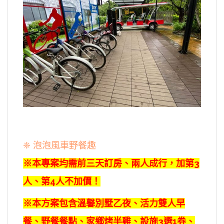
❈ 泡泡風車野餐趣
※本專案均需前三天訂房、兩人成行，加第3
人、第4人不加價！
※本方案包含溫馨別墅乙夜、活力雙人早
餐、野餐餐點、家鄉烤半雞、設施3選1券、