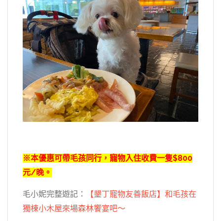
※本優惠可帶毛孩同行，寵物入住收費一隻$800
元/晚。
毛小妮完整遊記：
【墾丁寵物友善飯店】和毛孩在
獨棟小木屋來場森林饗宴吧～