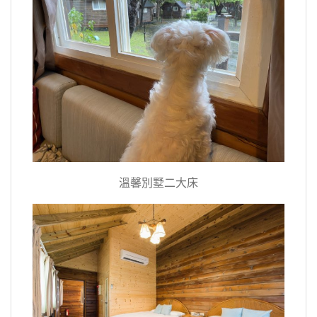
溫馨別墅二大床