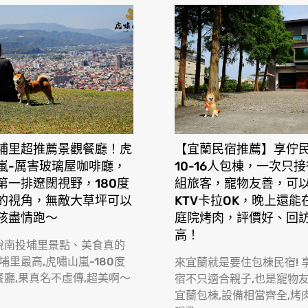
埔里超推薦景觀餐廳！虎
【宜蘭民宿推薦】享佇
嵐-厲害玻璃屋咖啡廳，
10-16人包棟，一次只
第一排遼闊視野，180度
組旅客，寵物友善，可
的視角，無敵大草坪可以
KTV卡拉OK，晚上還能
孩盡情跑〜
庭院烤肉，評價好、回
高！
說南投埔里景點、美食真的
 埔里最高,虎嘯山嵐-180度
來宜蘭就是要住包棟民宿! 
餐廳,果真名不虛傳,超美啊〜
宿不只適合親子,也是寵物
宜蘭包棟,設備相當齊全,烤