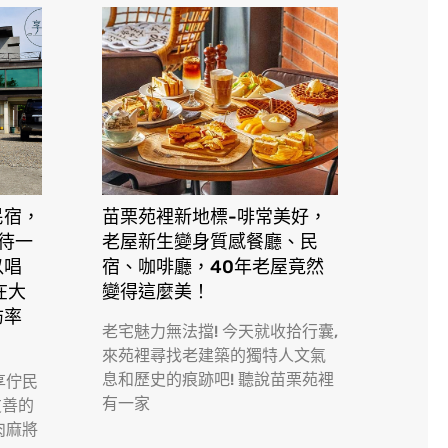
民宿，
苗栗苑裡新地標-啡常美好，
接待一
老屋新生變身質感餐廳、民
以唱
宿、咖啡廳，40年老屋竟然
在大
變得這麼美！
訪率
老宅魅力無法擋! 今天就收拾行囊,
來苑裡尋找老建築的獨特人文氣
息和歷史的痕跡吧! 聽說苗栗苑裡
享佇民
有一家
友善的
肉麻將