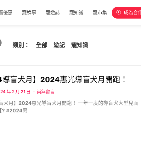
屬優惠
寵鮮事
寵遊誌
寵知識
寵市集
成為合
類別：
全部
遊記
寵知識
24導盲犬月】2024惠光導盲犬月開跑！
24 年 2 月 21 日
尚無留言
導盲犬月】2024惠光導盲犬月開跑！ 一年一度的導盲犬大型見面
? #2024惠