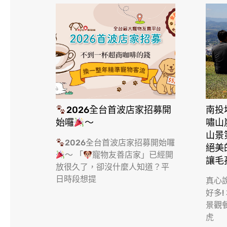
2026全台首波店家招募開
南投
始囉
～
嘯山
山景
2026全台首波店家招募開始囉
絕美
～ 「
寵物友善店家」已經開
讓毛
放很久了，卻沒什麼人知道？平
日時段想提
真心
好多!
景觀
虎