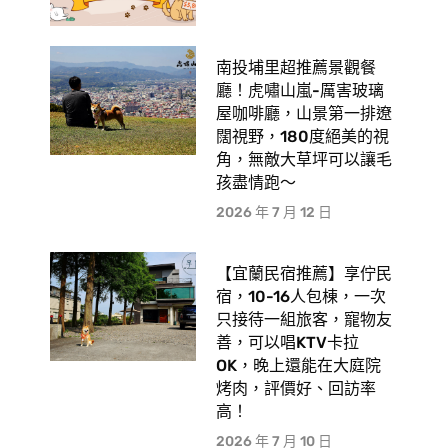
南投埔里超推薦景觀餐
廳！虎嘯山嵐-厲害玻璃
屋咖啡廳，山景第一排遼
闊視野，180度絕美的視
角，無敵大草坪可以讓毛
孩盡情跑〜
2026 年 7 月 12 日
【宜蘭民宿推薦】享佇民
宿，10-16人包棟，一次
只接待一組旅客，寵物友
善，可以唱KTV卡拉
OK，晚上還能在大庭院
烤肉，評價好、回訪率
高！
2026 年 7 月 10 日