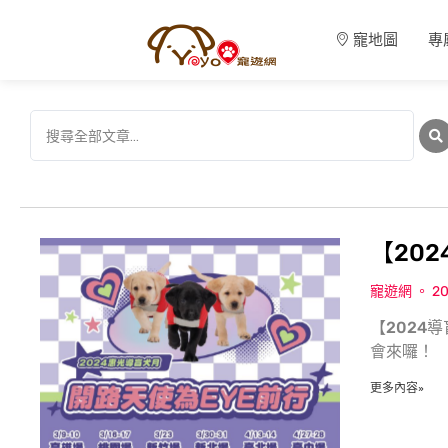
寵地圖
專
【20
寵遊網
20
【2024
會來囉！ 【
更多內容»