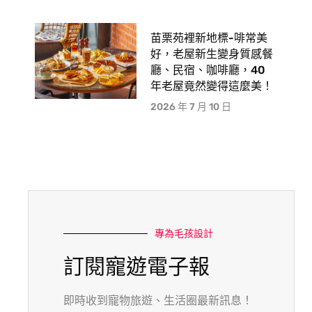
苗栗苑裡新地標-啡常美
好，老屋新生變身質感餐
廳、民宿、咖啡廳，40
年老屋竟然變得這麼美！
2026 年 7 月 10 日
專為毛孩設計
訂閱寵遊電子報
即時收到寵物旅遊、生活圈最新訊息！