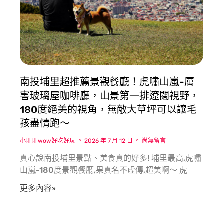
南投埔里超推薦景觀餐廳！虎嘯山嵐-厲
害玻璃屋咖啡廳，山景第一排遼闊視野，
180度絕美的視角，無敵大草坪可以讓毛
孩盡情跑〜
小珊珊wow好吃好玩
2026 年 7 月 12 日
尚無留言
真心說南投埔里景點、美食真的好多! 埔里最高,虎嘯
山嵐-180度景觀餐廳,果真名不虛傳,超美啊〜 虎
更多內容»