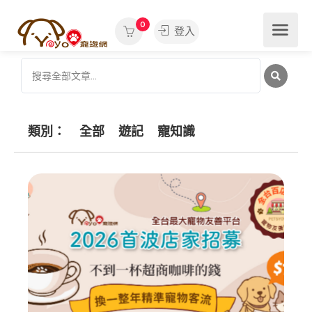
0
登入
類別：
全部
遊記
寵知識