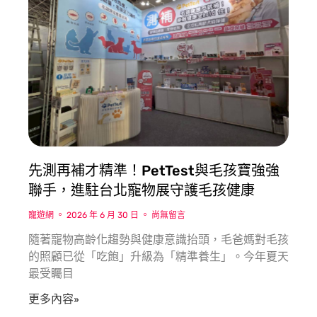
先測再補才精準！PetTest與毛孩寶強強
聯手，進駐台北寵物展守護毛孩健康
寵遊網
2026 年 6 月 30 日
尚無留言
隨著寵物高齡化趨勢與健康意識抬頭，毛爸媽對毛孩
的照顧已從「吃飽」升級為「精準養生」。今年夏天
最受矚目
更多內容»