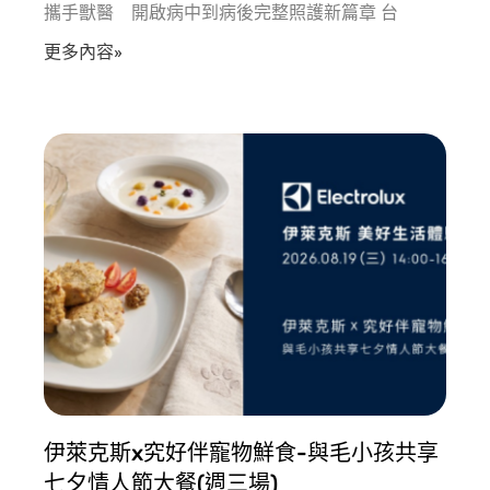
攜手獸醫 開啟病中到病後完整照護新篇章 台
更多內容»
伊萊克斯x究好伴寵物鮮食-與毛小孩共享
七夕情人節大餐(週三場)