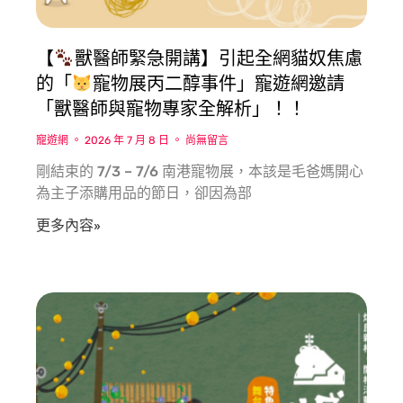
【
獸醫師緊急開講】引起全網貓奴焦慮
的「
寵物展丙二醇事件」寵遊網邀請
「獸醫師與寵物專家全解析」！！
寵遊網
2026 年 7 月 8 日
尚無留言
剛結束的 7/3 – 7/6 南港寵物展，本該是毛爸媽開心
為主子添購用品的節日，卻因為部
更多內容»