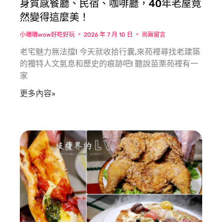
身質感餐廳、民宿、咖啡廳，40年老屋竟
然變得這麼美！
小珊珊wow好吃好玩
2026 年 7 月 10 日
尚無留言
老宅魅力無法擋! 今天就收拾行囊,來苑裡尋找老建築
的獨特人文氣息和歷史的痕跡吧! 聽說苗栗苑裡有一
家
更多內容»