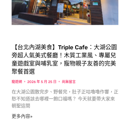
【台北內湖美食】Triple Cafe：大湖公園
旁超人氣美式餐廳！木質工業風、專屬兒
童遊戲室與哺乳室，寵物親子友善的完美
聚餐首選
寵遊網
2026 年 5 月 25 日
尚無留言
在大湖公園散完步、野餐完，肚子正咕嚕嚕作響，正
愁不知道該去哪裡一飽口福嗎？ 今天就要帶大家來
朝聖這間
更多內容»