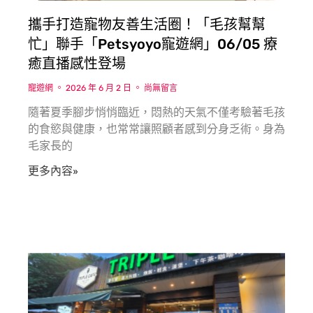
攜手打造寵物友善生活圈！「毛孩幫幫
忙」聯手「Petsyoyo寵遊網」06/05 療
癒直播感性登場
寵遊網
2026 年 6 月 2 日
尚無留言
隨著夏季腳步悄悄臨近，悶熱的天氣不僅考驗著毛孩
的食慾與健康，也常常讓照顧者感到分身乏術。身為
毛家長的
更多內容»