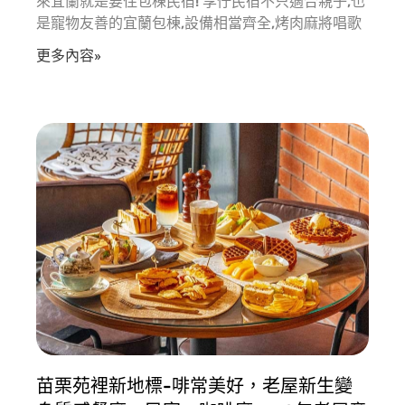
來宜蘭就是要住包棟民宿! 享佇民宿不只適合親子,也
是寵物友善的宜蘭包棟,設備相當齊全,烤肉麻將唱歌
更多內容»
苗栗苑裡新地標-啡常美好，老屋新生變