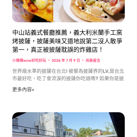
中山站義式餐廳推薦，義大利米蘭手工窯
烤披薩，披薩美味又道地說第二沒人敢爭
第一，真正被披薩耽誤的炸雞店！
小珊珊wow好吃好玩
2026 年 7 月 9 日
尚無留言
世界級水準的披薩在台北! 被譽為披薩界的LV,是台北
市最好吃、吃了會流淚的披薩你吃過嗎? 如果你是披
更多內容»